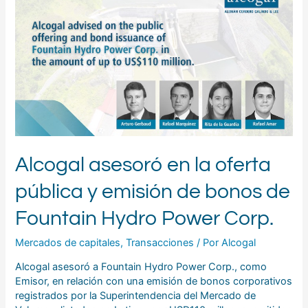
en
la
oferta
pública
y
emisión
de
bonos
de
Fountain
Hydro
Alcogal asesoró en la oferta
Power
Corp.
pública y emisión de bonos de
Fountain Hydro Power Corp.
Mercados de capitales
,
Transacciones
/ Por
Alcogal
Alcogal asesoró a Fountain Hydro Power Corp., como
Emisor, en relación con una emisión de bonos corporativos
registrados por la Superintendencia del Mercado de