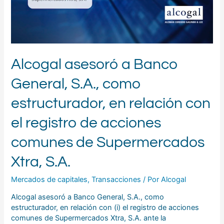
estructurador,
en
relación
con
el
registro
Alcogal asesoró a Banco
de
acciones
General, S.A., como
comunes
de
estructurador, en relación con
Supermercados
Xtra,
el registro de acciones
S.A.
comunes de Supermercados
Xtra, S.A.
Mercados de capitales
,
Transacciones
/ Por
Alcogal
Alcogal asesoró a Banco General, S.A., como
estructurador, en relación con (i) el registro de acciones
comunes de Supermercados Xtra, S.A. ante la