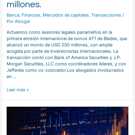
USD
millones.
200
millones.
Banca
,
Finanzas
,
Mercados de capitales
,
Transacciones
/
Por
Alcogal
Actuamos como asesores legales panameños en la
primera emisión internacional de bonos AT1 de Bladex, que
alcanzó un monto de USD 200 millones, con amplia
acogida por parte de inversionistas internacionales. La
transacción contó con Bank of America Securities y J.P.
Morgan Securities, LLC como coordinadores líderes, y con
Jefferies como co-colocador.Los abogados involucrados
en …
Leer más »
Representamos
a
Banistmo,
S.A.