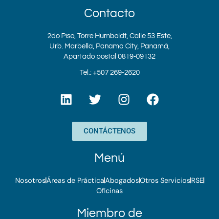
Contacto
2do Piso, Torre Humboldt, Calle 53 Este,
Urb. Marbella, Panama City, Panamá,
Apartado postal 0819-09132
Tel.: +507 269-2620
L
T
I
F
i
w
n
a
n
i
s
c
k
t
t
e
CONTÁCTENOS
e
t
a
b
d
e
g
o
Menú
i
r
r
o
n
a
k
Nosotros
Áreas de Práctica
Abogados
Otros Servicios
RSE
m
Oficinas
Miembro de