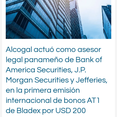
de
Bank
of
America
Securities,
J.P.
Morgan
Securities
y
Alcogal actuó como asesor
Jefferies,
legal panameño de Bank of
en
la
America Securities, J.P.
primera
emisión
Morgan Securities y Jefferies,
internacional
de
en la primera emisión
bonos
AT1
internacional de bonos AT1
de
Bladex
de Bladex por USD 200
por