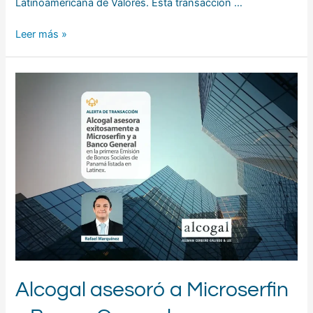
Latinoamericana de Valores. Esta transacción …
Leer más »
Alcogal
asesoró
a
Microserfin
y
Banco
General
Alcogal asesoró a Microserfin