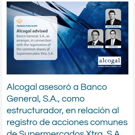
Alcogal
asesoró
a
Banco
General,
S.A.,
como
estructurador,
en
relación
al
registro
de
Alcogal asesoró a Banco
acciones
comunes
General, S.A., como
de
Supermercados
estructurador, en relación al
Xtra,
S.A.
registro de acciones comunes
de Supermercados Xtra, S.A.