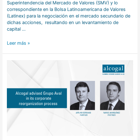
Superintendencia del Mercado de Valores (SMV) y lo
correspondiente en la Bolsa Latinoamericana de Valores
(Latinex) para la negociación en el mercado secundario de
dichas acciones, resultando en un levantamiento de
capital …
Leer más »
Alcogal
asesora
a
Grupo
Aval
en
un
proceso
de
reorganización
corporativa