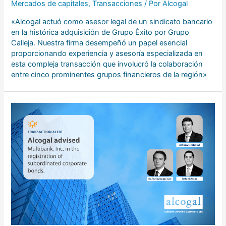
Mercados de capitales
,
Transacciones
/ Por
Alcogal
«Alcogal actuó como asesor legal de un sindicato bancario
en la histórica adquisición de Grupo Éxito por Grupo
Calleja. Nuestra firma desempeñó un papel esencial
proporcionando experiencia y asesoría especializada en
esta compleja transacción que involucró la colaboración
entre cinco prominentes grupos financieros de la región»
Alemán
Cordero
Galindo
&
Lee
asesoró
a
Multibank,
Inc.
en
el
registro