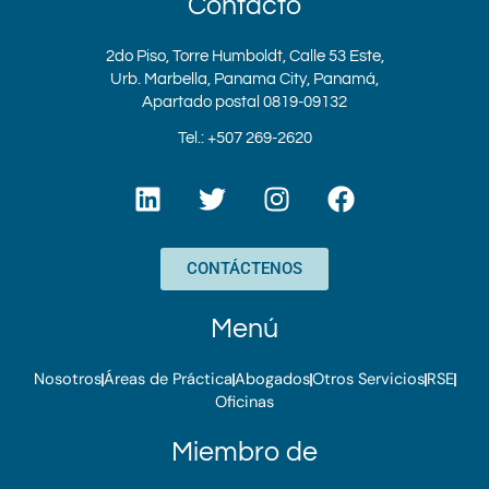
Contacto
2do Piso, Torre Humboldt, Calle 53 Este,
Urb. Marbella, Panama City, Panamá,
Apartado postal 0819-09132
Tel.: +507 269-2620
L
T
I
F
i
w
n
a
n
i
s
c
k
t
t
e
CONTÁCTENOS
e
t
a
b
d
e
g
o
Menú
i
r
r
o
n
a
k
Nosotros
Áreas de Práctica
Abogados
Otros Servicios
RSE
m
Oficinas
Miembro de