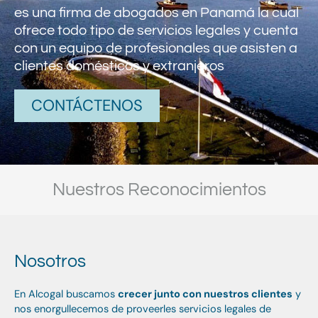
es una firma de abogados en Panamá la cual
ofrece todo tipo de servicios legales y cuenta
con un equipo de profesionales que asisten a
clientes domésticos y extranjeros
CONTÁCTENOS
Nuestros Reconocimientos
Nosotros
En Alcogal buscamos
crecer junto con nuestros clientes
y
nos enorgullecemos de proveerles servicios legales de