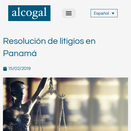
Ir
al
Español
contenido
Acerca de Nosotros
Áreas de Práctica
Otros Servicios
Alcogal Trust
Resolución de litigios en
Panamá
15/02/2019