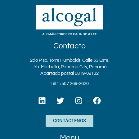
Contacto
2do Piso, Torre Humboldt, Calle 53 Este,
Urb. Marbella, Panama City, Panamá,
Apartado postal 0819-09132
Tel.: +507 269-2620
L
T
I
F
i
w
n
a
n
i
s
c
k
t
t
e
CONTÁCTENOS
e
t
a
b
d
e
g
o
Menú