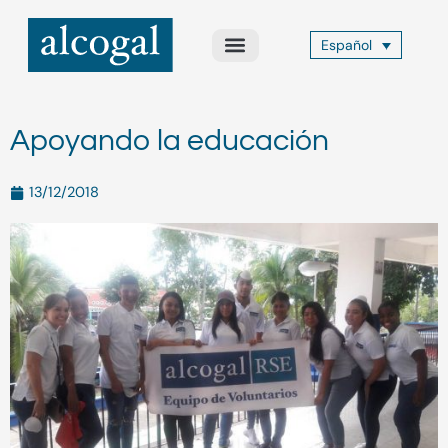
Ir
al
Español
contenido
Acerca de Nosotros
Áreas de Práctica
Otros Servicios
Alcogal Trust
Apoyando la educación
13/12/2018