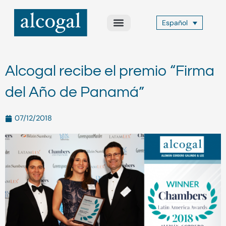
Ir
al
Español
contenido
Acerca de Nosotros
Áreas de Práctica
Otros Servicios
Alcogal Trust
Alcogal recibe el premio “Firma
del Año de Panamá”
07/12/2018