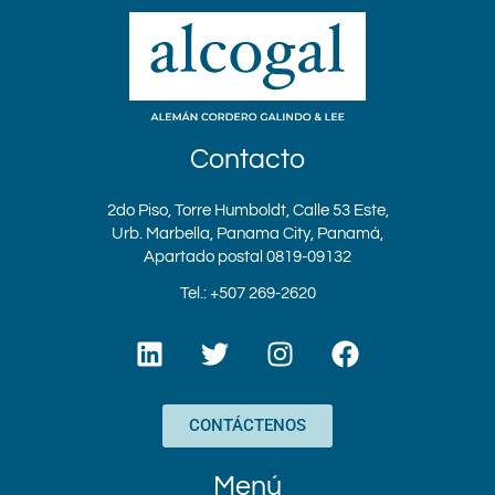
Contacto
2do Piso, Torre Humboldt, Calle 53 Este,
Urb. Marbella, Panama City, Panamá,
Apartado postal 0819-09132
Tel.: +507 269-2620
L
T
I
F
i
w
n
a
n
i
s
c
k
t
t
e
CONTÁCTENOS
e
t
a
b
d
e
g
o
Menú