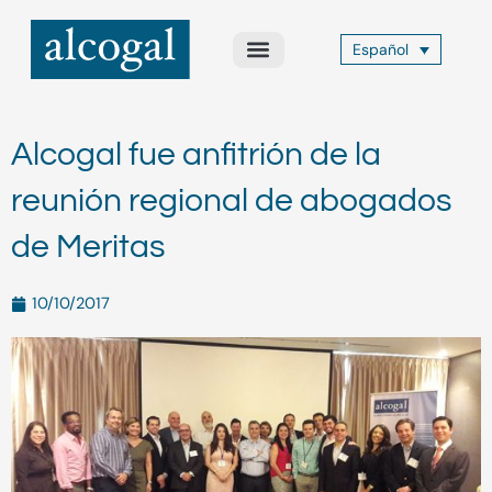
Ir
al
Español
contenido
Acerca de Nosotros
Áreas de Práctica
Otros Servicios
Alcogal Trust
Alcogal fue anfitrión de la
reunión regional de abogados
de Meritas
10/10/2017