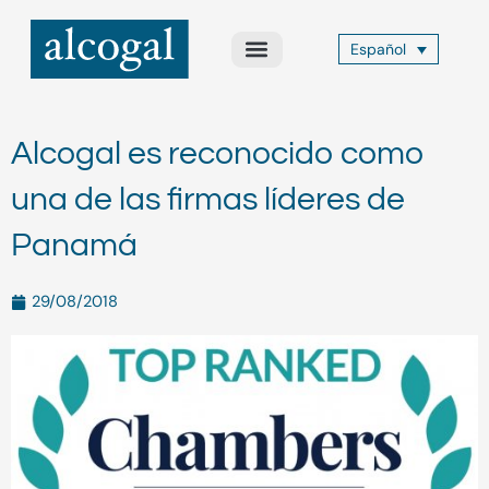
Ir
al
Español
contenido
Acerca de Nosotros
Áreas de Práctica
Otros Servicios
Alcogal Trust
Alcogal es reconocido como
una de las firmas líderes de
Panamá
29/08/2018