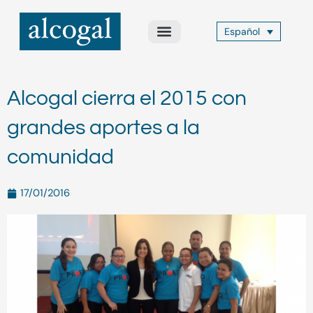
Ir
al
Español
contenido
Acerca de Nosotros
Áreas de Práctica
Otros Servicios
Alcogal Trust
Alcogal cierra el 2015 con
grandes aportes a la
comunidad
17/01/2016