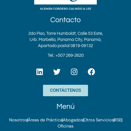
Contacto
2do Piso, Torre Humboldt, Calle 53 Este,
Urb. Marbella, Panama City, Panamá,
Apartado postal 0819-09132
Tel.: +507 269-2620
L
T
I
F
i
w
n
a
n
i
s
c
k
t
t
e
CONTÁCTENOS
e
t
a
b
d
e
g
o
Menú
i
r
r
o
n
a
k
Nosotros
Áreas de Práctica
Abogados
Otros Servicios
RSE
m
Oficinas