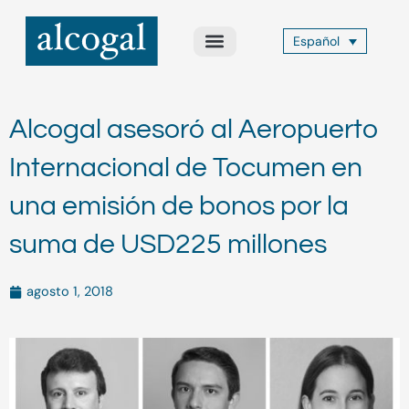
Ir
al
Español
contenido
Acerca de Nosotros
Áreas de Práctica
Otros Servicios
Alcogal Trust
Alcogal asesoró al Aeropuerto
Internacional de Tocumen en
una emisión de bonos por la
suma de USD225 millones
agosto 1, 2018