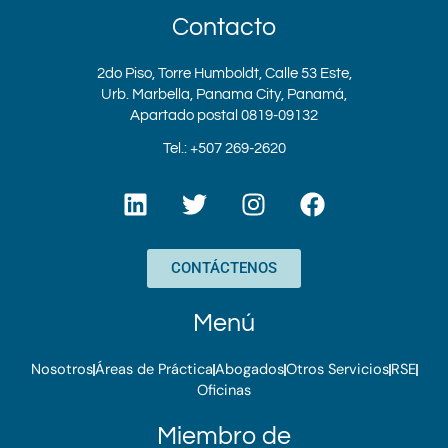
Contacto
2do Piso, Torre Humboldt, Calle 53 Este,
Urb. Marbella, Panama City, Panamá,
Apartado postal 0819-09132
Tel.: +507 269-2620
L
T
I
F
i
w
n
a
n
i
s
c
k
t
t
e
CONTÁCTENOS
e
t
a
b
d
e
g
o
Menú
i
r
r
o
n
a
k
Nosotros
Áreas de Práctica
Abogados
Otros Servicios
RSE
m
Oficinas
Miembro de