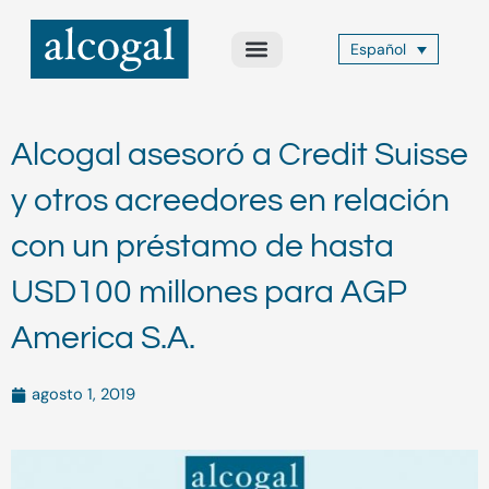
Ir
al
Español
contenido
Acerca de Nosotros
Áreas de Práctica
Otros Servicios
Alcogal Trust
Alcogal asesoró a Credit Suisse
y otros acreedores en relación
con un préstamo de hasta
USD100 millones para AGP
America S.A.
agosto 1, 2019