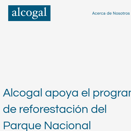
Ir
al
Acerca de Nosotros
contenido
Alcogal apoya el progr
de reforestación del
Parque Nacional