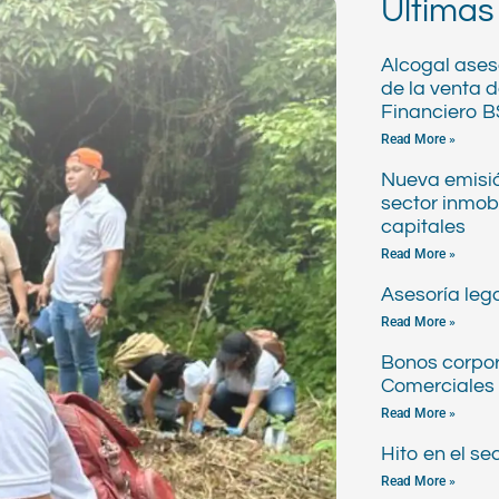
Últimas
Alcogal aseso
de la venta 
Financiero 
Read More »
Nueva emisió
sector inmob
capitales
Read More »
Asesoría lega
Read More »
Bonos corpor
Comerciales 
Read More »
Hito en el s
Read More »