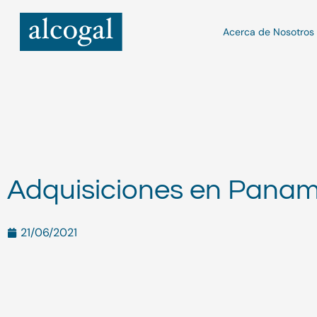
Ir
al
Acerca de Nosotros
contenido
Adquisiciones en Pana
21/06/2021