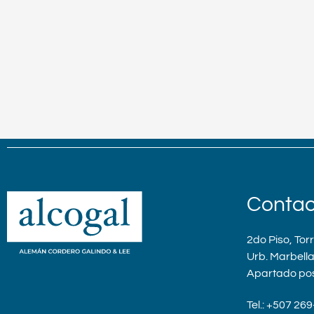
Contac
2do Piso, Tor
Urb. Marbell
Apartado po
Tel.: +507 26