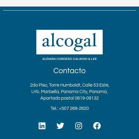
Contacto
2do Piso, Torre Humboldt, Calle 53 Este,
Urb. Marbella, Panama City, Panamá,
Apartado postal 0819-09132
Tel.: +507 269-2620
L
T
I
F
i
w
n
a
n
i
s
c