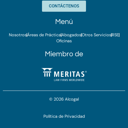
k
t
t
e
CONTÁCTENOS
e
t
a
b
d
e
g
o
Menú
i
r
r
o
n
a
k
Nosotros
Áreas de Práctica
Abogados
Otros Servicios
RSE
m
Oficinas
Miembro de
© 2026 Alcogal
Política de Privacidad