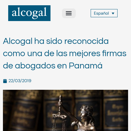
Ir
al
Español
contenido
Acerca de Nosotros
Áreas de Práctica
Otros Servicios
Alcogal Trust
Alcogal ha sido reconocida
como una de las mejores firmas
de abogados en Panamá
22/03/2019