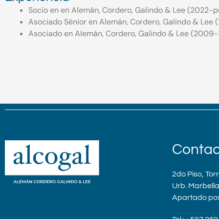
Socio en en Alemán, Cordero, Galindo & Lee (2022-p
Asociado Sénior en Alemán, Cordero, Galindo & Lee
Asociado en Alemán, Cordero, Galindo & Lee (2009-
Contac
2do Piso, Tor
Urb. Marbell
Apartado po