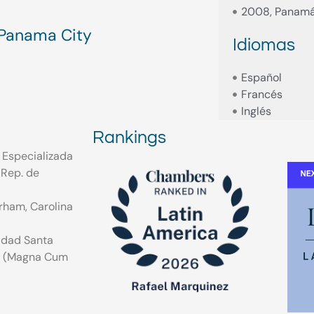
2008, Panam
Panama City
Idiomas
Español
Francés
Inglés
Rankings
d Especializada
 Rep. de
rham, Carolina
sidad Santa
má (Magna Cum