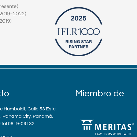
resente)
 (2019-2022)
2019)
to
Miembro de
re Humboldt, Calle 53 Este,
a, Panama City, Panamá,
stal 0819-09132