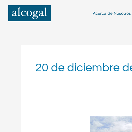
Ir
al
Acerca de Nosotros
contenido
20 de diciembre d
Alcogal
inicia